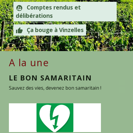
Comptes rendus et
supervised_user_circle
délibérations
Ça bouge à Vinzelles
thumb_up
A la une
LE BON SAMARITAIN
NO
Sauvez des vies, devenez bon samaritain !
Aide au