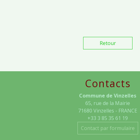
Retour
Contacts
Commune de Vinzelles
65, rue de la Mairie
71680 Vinzelles - FRANCE
+33 3 85 35 61 19
Contact par formulaire