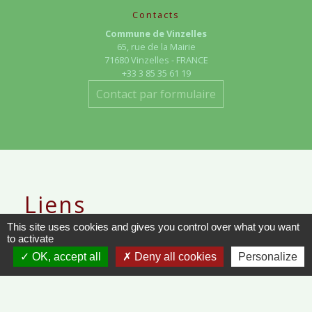
Contacts
Commune de Vinzelles
65, rue de la Mairie
71680 Vinzelles - FRANCE
+33 3 85 35 61 19
Contact par formulaire
Liens
This site uses cookies and gives you control over what you want
METEO FRANCE - VINZELLES
to activate
OK, accept all
Deny all cookies
Personalize
JOURNAL DE SAÔNE-ET-LOIRE
MÂCON INFOS