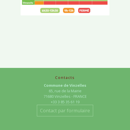
Contacts
Commune de Vinzelles
65, rue de la Mairie
71680 Vinzelles - FRANCE
+33 3 85 35 61 19
Contact par formulaire