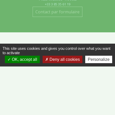
+33 3 85 35 61 19
Contact par formulaire
This site uses cookies and gives you control over what you want
Liens
to activate
OK, accept all
Deny all cookies
Personalize
METEO FRANCE - VINZELLES
JOURNAL DE SAÔNE-ET-LOIRE
MÂCON INFOS
Mentions légales
-
Politique de confidentialité
-
Accessibilité
-
Plan du site
-
Gestion des cookies