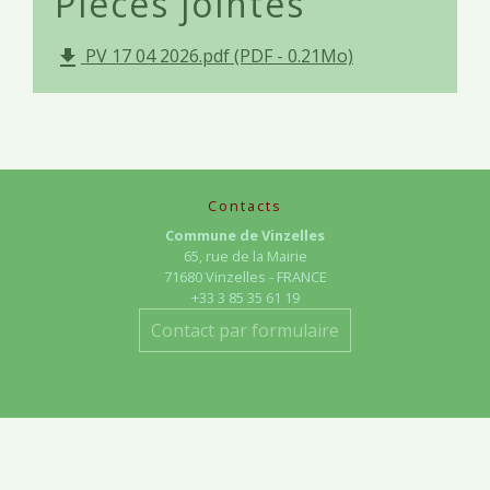
Pièces jointes
PV 17 04 2026.pdf (PDF - 0.21Mo)
file_download
Contacts
Commune de Vinzelles
65, rue de la Mairie
71680 Vinzelles - FRANCE
+33 3 85 35 61 19
Contact par formulaire